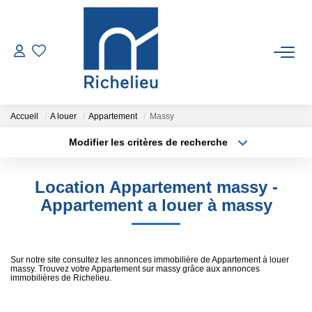
VENTES
LOCATIONS
Accueil
A louer
Appartement
Massy
Modifier les critères de recherche
Type de transaction
Localisation
ESTIMATION
Acheter
Localisation
Location Appartement massy -
Type de bien
GESTION
Sélectionnez...
Surface min
Appartement a louer à massy
Plus de critères
Budget max
RICHELIEU
Sur notre site consultez les annonces immobilière de Appartement à louer
massy. Trouvez votre Appartement sur massy grâce aux annonces
Créer une alerte
CONTACT
immobilières de Richelieu.