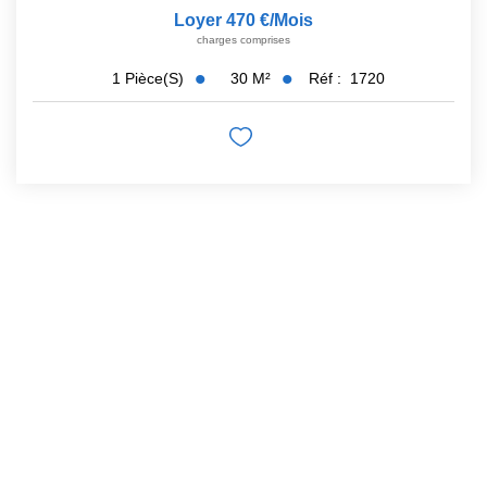
Loyer 470 €/mois
charges comprises
30
M²
Réf :
1720
1
Pièce(s)