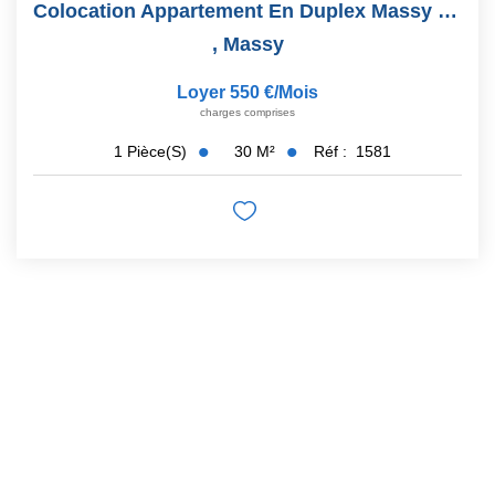
Colocation Appartement En Duplex Massy 1 Pièce 30m2
,
Massy
Loyer 550 €/mois
charges comprises
30
M²
Réf :
1581
1
Pièce(s)