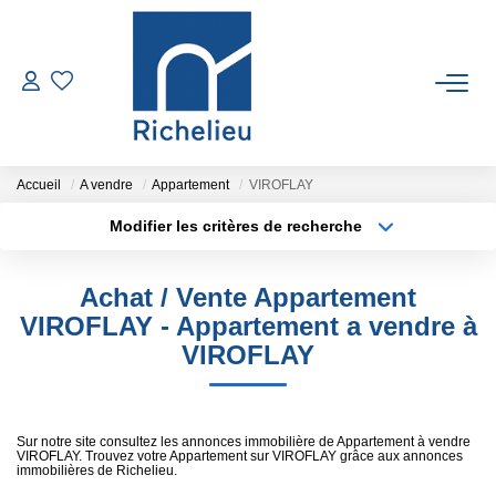
VENTES
LOCATIONS
Accueil
A vendre
Appartement
VIROFLAY
Modifier les critères de recherche
Type de transaction
Localisation
ESTIMATION
Acheter
Localisation
Achat / Vente Appartement
Type de bien
GESTION
Sélectionnez...
Surface min
VIROFLAY - Appartement a vendre à
VIROFLAY
Plus de critères
Budget max
RICHELIEU
Créer une alerte
CONTACT
Sur notre site consultez les annonces immobilière de Appartement à vendre
VIROFLAY. Trouvez votre Appartement sur VIROFLAY grâce aux annonces
immobilières de Richelieu.