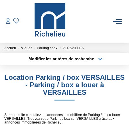
VENTES
LOCATIONS
Accueil
A louer
Parking / box
VERSAILLES
Modifier les critères de recherche
Type de transaction
Localisation
ESTIMATION
Acheter
Localisation
Location Parking / box VERSAILLES
Type de bien
GESTION
Sélectionnez...
Surface min
- Parking / box a louer à
VERSAILLES
Plus de critères
Budget max
RICHELIEU
Créer une alerte
CONTACT
Sur notre site consultez les annonces immobilière de Parking / box à louer
VERSAILLES. Trouvez votre Parking / box sur VERSAILLES grâce aux
annonces immobilières de Richelieu.