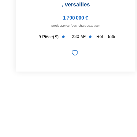
,
Versailles
1 790 000 €
product.price.fees_charges.teaser
230
M²
Réf :
535
9
Pièce(s)