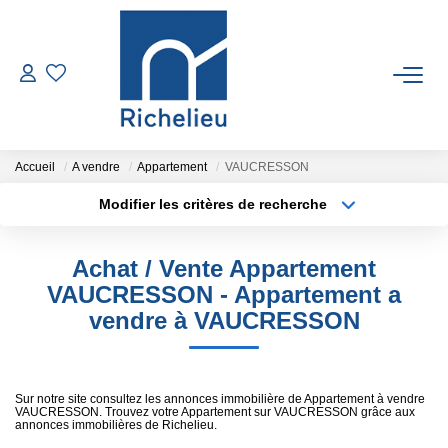
VENTES
LOCATIONS
Accueil
A vendre
Appartement
VAUCRESSON
Modifier les critères de recherche
Type de transaction
Localisation
ESTIMATION
Acheter
Localisation
Achat / Vente Appartement
Type de bien
GESTION
Sélectionnez...
Surface min
VAUCRESSON - Appartement a
vendre à VAUCRESSON
Plus de critères
Budget max
RICHELIEU
Créer une alerte
CONTACT
Sur notre site consultez les annonces immobilière de Appartement à vendre
VAUCRESSON. Trouvez votre Appartement sur VAUCRESSON grâce aux
annonces immobilières de Richelieu.