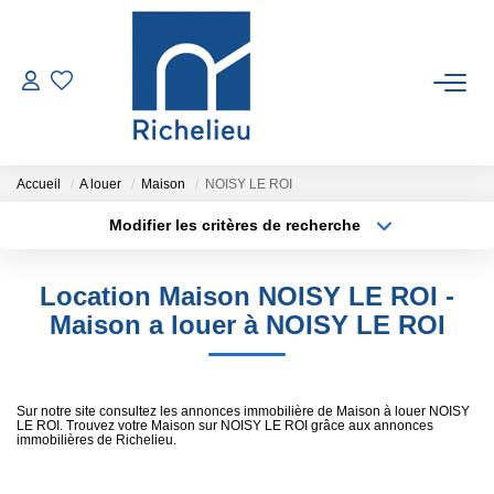
VENTES
LOCATIONS
Accueil
A louer
Maison
NOISY LE ROI
Modifier les critères de recherche
Type de transaction
Localisation
ESTIMATION
Acheter
Localisation
Location Maison NOISY LE ROI -
Type de bien
GESTION
Sélectionnez...
Surface min
Maison a louer à NOISY LE ROI
Plus de critères
Budget max
RICHELIEU
Sur notre site consultez les annonces immobilière de Maison à louer NOISY
LE ROI. Trouvez votre Maison sur NOISY LE ROI grâce aux annonces
Créer une alerte
CONTACT
immobilières de Richelieu.