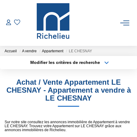
VENTES
LOCATIONS
Accueil
A vendre
Appartement
LE CHESNAY
Modifier les critères de recherche
Type de transaction
Localisation
ESTIMATION
Acheter
Localisation
Achat / Vente Appartement LE
Type de bien
GESTION
Sélectionnez...
Surface min
CHESNAY - Appartement a vendre à
LE CHESNAY
Plus de critères
Budget max
RICHELIEU
Créer une alerte
CONTACT
Sur notre site consultez les annonces immobilière de Appartement à vendre
LE CHESNAY. Trouvez votre Appartement sur LE CHESNAY grâce aux
annonces immobilières de Richelieu.