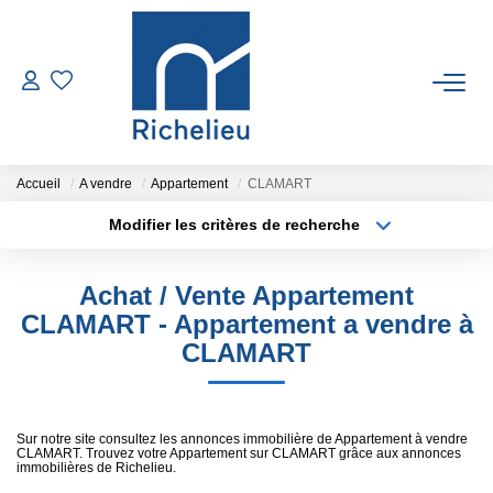
VENTES
LOCATIONS
Accueil
A vendre
Appartement
CLAMART
Modifier les critères de recherche
Type de transaction
Localisation
ESTIMATION
Acheter
Localisation
Achat / Vente Appartement
Type de bien
GESTION
Sélectionnez...
Surface min
CLAMART - Appartement a vendre à
CLAMART
Plus de critères
Budget max
RICHELIEU
Créer une alerte
CONTACT
Sur notre site consultez les annonces immobilière de Appartement à vendre
CLAMART. Trouvez votre Appartement sur CLAMART grâce aux annonces
immobilières de Richelieu.