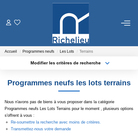
VENTES
LOCATIONS
Accueil
Programmes neufs
Les Lots
Terrains
Modifier les critères de recherche
ESTIMATION
Localisation
Type de transaction
Surface min
Programmes neufs les lots terrains
Type de bien
GESTION
Plus de critères
Budget max
Nous n'avons pas de biens à vous proposer dans la catégorie
RICHELIEU
Créer une alerte
Programmes neufs Les Lots Terrains pour le moment , plusieurs options
s'offrent à vous :
Re-soumettre la recherche avec moins de critères.
CONTACT
Transmettez-nous votre demande