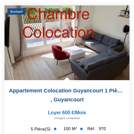
Exclusif
Appartement Colocation Guyancourt 1 Pièce 30 M2
,
Guyancourt
Loyer 600 €/mois
charges comprises
100
M²
Réf :
970
5
Pièce(s)