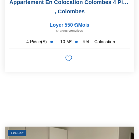
Appartement En Colocation Colombes 4 Pièces Une Chambre...
,
Colombes
Loyer 550 €/mois
charges comprises
10
M²
Réf :
Colocation
4
Pièce(s)
Exclusif