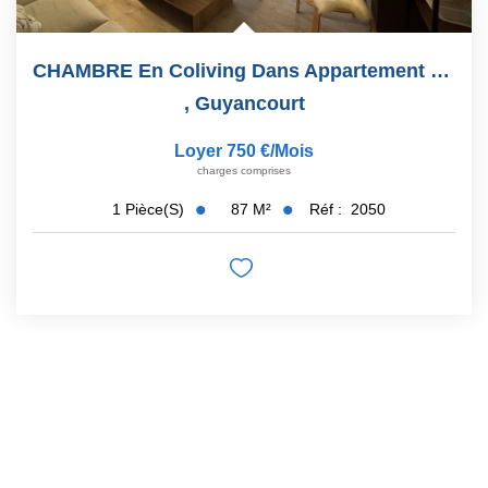
CHAMBRE En Coliving Dans Appartement Guyancourt
,
Guyancourt
Loyer 750 €/mois
charges comprises
87
M²
Réf :
2050
1
Pièce(s)