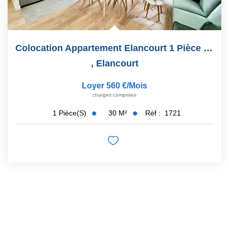
Colocation Appartement Elancourt 1 Pièce 30 M2
,
Elancourt
Loyer 560 €/mois
charges comprises
30
M²
Réf :
1721
1
Pièce(s)