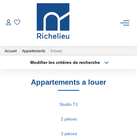
VENTES
LOCATIONS
Accueil
Appartements
A louer
Modifier les critères de recherche
Type de transaction
Localisation
ESTIMATION
Acheter
Localisation
Appartements a louer
Type de bien
GESTION
Sélectionnez...
Surface min
Plus de critères
Budget max
RICHELIEU
Studio T1
Créer une alerte
2 pièces
CONTACT
3 pièces