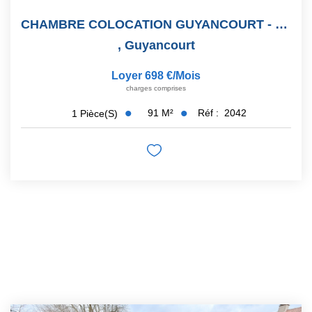
CHAMBRE COLOCATION GUYANCOURT - Quartier Le Parc- Les Saules
,
Guyancourt
Loyer 698 €/mois
charges comprises
91
M²
Réf :
2042
1
Pièce(s)