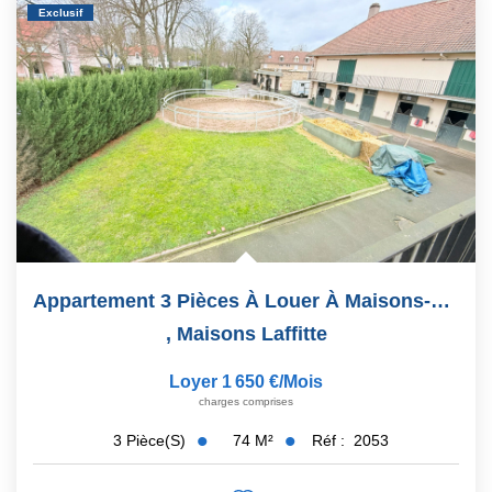
Exclusif
Appartement 3 Pièces À Louer À Maisons-Laffitte
,
Maisons Laffitte
Loyer 1 650 €/mois
charges comprises
74
M²
Réf :
2053
3
Pièce(s)