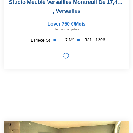
Studio Meublé Versailles Montreuil De 17,49 M2 Loi Carrez
,
Versailles
Loyer 750 €/mois
charges comprises
17
M²
Réf :
1206
1
Pièce(s)