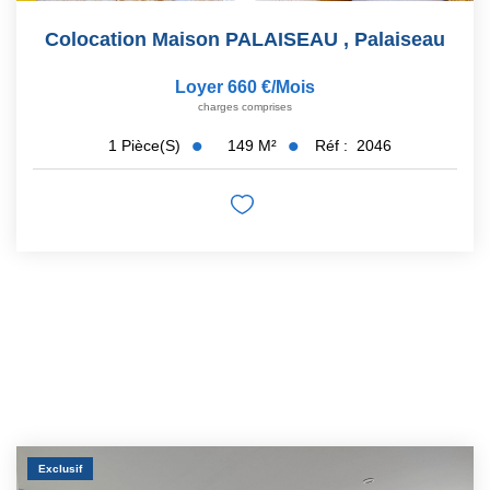
Colocation Maison PALAISEAU
,
Palaiseau
Loyer 660 €/mois
charges comprises
149
M²
Réf :
2046
1
Pièce(s)
Exclusif