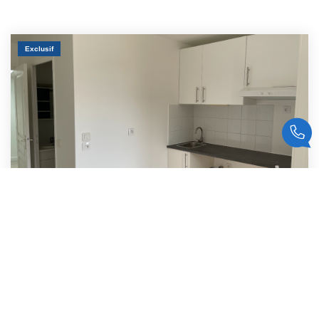
Exclusif
Appartement 2 Pièces Avec Parking - Jouy Le Moutier - 2...
,
Jouy Le Moutier
Loyer 580 €/mois
charges comprises