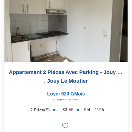
Appartement 2 Pièces Avec Parking - Jouy Le Moutier - 2...
,
Jouy Le Moutier
Loyer 620 €/mois
charges comprises
33
M²
Réf :
1195
2
Pièce(s)