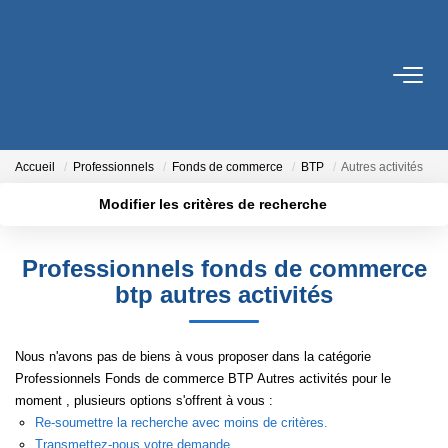
VENTES
LOCATIONS
Accueil
Professionnels
Fonds de commerce
BTP
Autres activités
Modifier les critères de recherche
ESTIMATION
Localisation
Type de transaction
Surface min
Professionnels fonds de commerce
Type de bien
GESTION
btp autres activités
Plus de critères
Budget max
RICHELIEU
Créer une alerte
Nous n'avons pas de biens à vous proposer dans la catégorie
Professionnels Fonds de commerce BTP Autres activités pour le
CONTACT
moment , plusieurs options s'offrent à vous :
Re-soumettre la recherche avec moins de critères.
Transmettez-nous votre demande