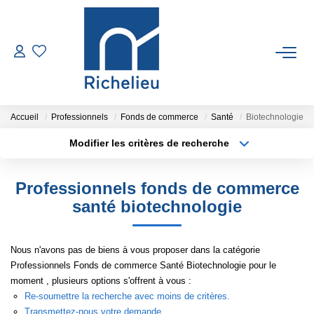
VENTES
LOCATIONS
Accueil
Professionnels
Fonds de commerce
Santé
Biotechnologie
Modifier les critères de recherche
Type de transaction
Localisation
ESTIMATION
Acheter
Localisation
Professionnels fonds de commerce
Type de bien
GESTION
Sélectionnez...
Surface min
santé biotechnologie
Plus de critères
Budget max
RICHELIEU
Nous n'avons pas de biens à vous proposer dans la catégorie
Professionnels Fonds de commerce Santé Biotechnologie pour le
Créer une alerte
CONTACT
moment , plusieurs options s'offrent à vous :
Re-soumettre la recherche avec moins de critères.
Transmettez-nous votre demande