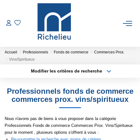
VENTES
LOCATIONS
Accueil
Professionnels
Fonds de commerce
Commerces Prox.
Vins/Spiritueux
ESTIMATION
Modifier les critères de recherche
Type de transaction
Localisation
Acheter
Localisation
GESTION
Professionnels fonds de commerce
Type de bien
Sélectionnez...
Surface min
commerces prox. vins/spiritueux
RICHELIEU
Plus de critères
Budget max
Nous n'avons pas de biens à vous proposer dans la catégorie
CONTACT
Professionnels Fonds de commerce Commerces Prox. Vins/Spiritueux
Créer une alerte
pour le moment , plusieurs options s'offrent à vous :
Re-soumettre la recherche avec moins de critères.