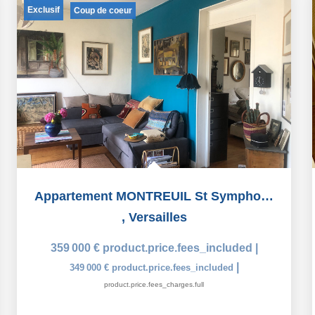
Exclusif
Coup de coeur
Appartement MONTREUIL St Symphorien 2 pièces 52 m2 jardin...
,
Versailles
359 000 €
product.price.fees_included
|
|
349 000 €
product.price.fees_included
product.price.fees_charges.full