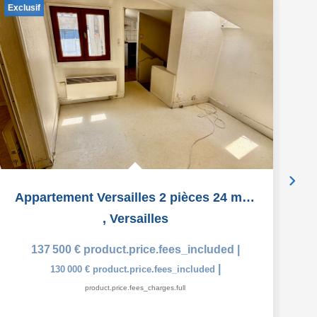
Exclusif
Appartement Versailles 2 pièces 24 m2 au sol
,
Versailles
137 500 €
product.price.fees_included
|
|
130 000 €
product.price.fees_included
product.price.fees_charges.full