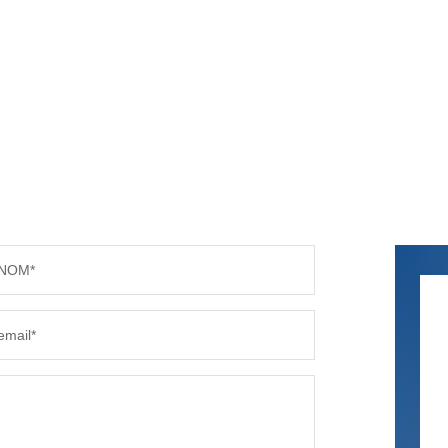
NOM*
email*