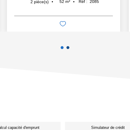
52
m²
Réf :
2085
2
pièce(s)
lcul capacité d'emprunt
Simulateur de crédit