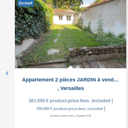
Exclusif
Appartement 2 pièces JARDIN à vendre à Versailles - Saint...
,
Versailles
361 000 €
product.price.fees_included
|
|
350 000 €
product.price.fees_included
product.price.fees_charges.full