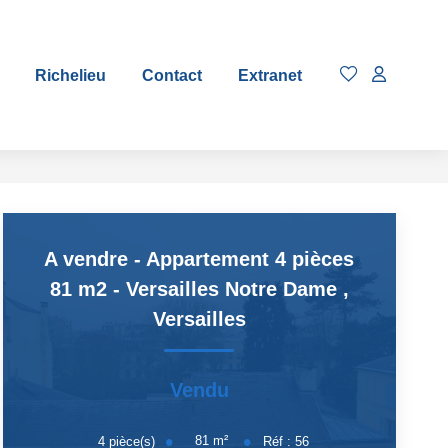
Richelieu
Contact
Extranet
A vendre - Appartement 4 pièces
81 m2 - Versailles Notre Dame
,
Versailles
Vendu
81
m²
4
pièce(s)
Réf :
56