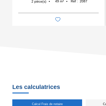
49
m²
Réf :
2087
2
pièce(s)
Les calculatrices
Calcul Frais de notaire
Ca