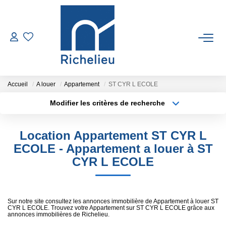
VENTES
LOCATIONS
Accueil
A louer
Appartement
ST CYR L ECOLE
Modifier les critères de recherche
Type de transaction
Localisation
ESTIMATION
Acheter
Localisation
Location Appartement ST CYR L
Type de bien
GESTION
Sélectionnez...
Surface min
ECOLE - Appartement a louer à ST
CYR L ECOLE
Plus de critères
Budget max
RICHELIEU
Créer une alerte
CONTACT
Sur notre site consultez les annonces immobilière de Appartement à louer ST
CYR L ECOLE. Trouvez votre Appartement sur ST CYR L ECOLE grâce aux
annonces immobilières de Richelieu.