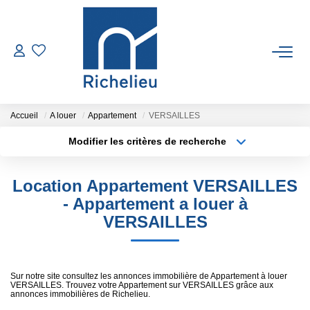
VENTES
LOCATIONS
Accueil
A louer
Appartement
VERSAILLES
Modifier les critères de recherche
Type de transaction
Localisation
ESTIMATION
Acheter
Localisation
Location Appartement VERSAILLES
Type de bien
GESTION
Sélectionnez...
Surface min
- Appartement a louer à
VERSAILLES
Plus de critères
Budget max
RICHELIEU
Créer une alerte
CONTACT
Sur notre site consultez les annonces immobilière de Appartement à louer
VERSAILLES. Trouvez votre Appartement sur VERSAILLES grâce aux
annonces immobilières de Richelieu.