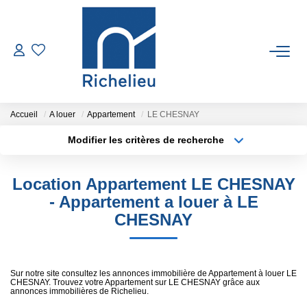
VENTES
LOCATIONS
Accueil
A louer
Appartement
LE CHESNAY
Modifier les critères de recherche
Type de transaction
Localisation
ESTIMATION
Acheter
Localisation
Location Appartement LE CHESNAY
Type de bien
GESTION
Sélectionnez...
Surface min
- Appartement a louer à LE
CHESNAY
Plus de critères
Budget max
RICHELIEU
Créer une alerte
CONTACT
Sur notre site consultez les annonces immobilière de Appartement à louer LE
CHESNAY. Trouvez votre Appartement sur LE CHESNAY grâce aux
annonces immobilières de Richelieu.