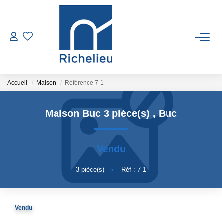
VENTES
LOCATIONS
Accueil
Maison
Référence 7-1
ESTIMATION
Maison Buc 3 pièce(s)
,
Buc
GESTION
Vendu
RICHELIEU
3
pièce(s)
•
Réf : 7-1
CONTACT
Vendu