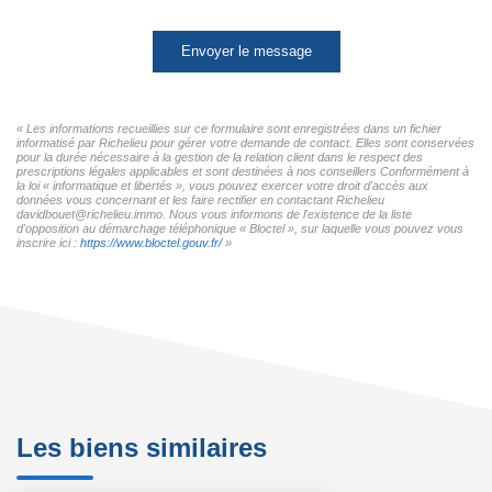
Envoyer le message
« Les informations recueillies sur ce formulaire sont enregistrées dans un fichier
informatisé par Richelieu pour gérer votre demande de contact. Elles sont conservées
pour la durée nécessaire à la gestion de la relation client dans le respect des
prescriptions légales applicables et sont destinées à nos conseillers Conformément à
la loi « informatique et libertés », vous pouvez exercer votre droit d'accès aux
données vous concernant et les faire rectifier en contactant Richelieu
davidbouet@richelieu.immo. Nous vous informons de l'existence de la liste
d'opposition au démarchage téléphonique « Bloctel », sur laquelle vous pouvez vous
inscrire ici :
https://www.bloctel.gouv.fr/
»
Les biens similaires